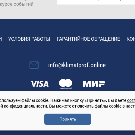
 курсе событий
И
УСЛОВИЯ РАБОТЫ
ГАРАНТИЙНОЕ ОБРАЩЕНИЕ
КО
info@klimatprof.online
спользуем файлы cookie. Нажимая кнопку «Принять», Вы даете
сог
ой конфиденциальности
. Вы можете отключить файлы cookie в нас
67847364079, 197022, г. Санкт-Петербург, проспект Медиков, 7
Принять
ической техники на территории РФ