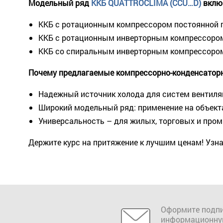
Модельный ряд
ККБ QUATTROCLIMA (CCU…D)
вклю
ККБ с ротационным компрессором постоянной пр
ККБ с ротационным инверторным компрессором M
ККБ со спиральным инверторным компрессором 
Почему предлагаемые компрессорно-конденсаторн
Надежный источник холода для систем вентиля
Широкий модельный ряд: применение на объект
Универсальность – для жилых, торговых и пр
Держите курс на притяжение к лучшим ценам! Узн
Оформите подпи
информационну