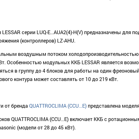
 LESSAR серии LUQ-E…АUA2(4)-H(V) предназначены для п
яжения (контроллеров) LZ-AHU.
альным воздушным потоком холодопроизводительностью от
Вт. Особенностью модульных ККБ LESSAR является возмож
ться в группу до 4 блоков для работы на один фреоновый
ого контура может составлять от 10 до 219 кВт.
ти от бренда
QUATTROCLIMA (CCU…E)
представлена моделям
ков QUATTROCLIMA (CCU…E) включает ККБ с ротационным
sonic (модели от 28 до 45 кВт).