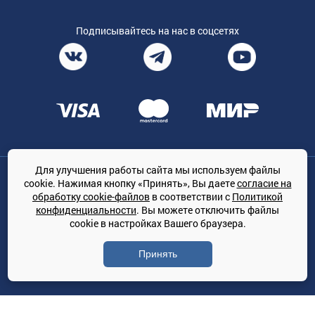
Подписывайтесь на нас в соцсетях
Для улучшения работы сайта мы используем файлы
Общество с ограниченной ответственностью «ТРЕЙДКОН», ОГРН:
cookie. Нажимая кнопку «Принять», Вы даете
согласие на
1167847364079, 197022, г. Санкт-Петербург, проспект Медиков, 7
обработку cookie-файлов
в соответствии с
Политикой
КЛИМАТПРОФ.ONLINE - оптовая продажа кондиционеров и
конфиденциальности
. Вы можете отключить файлы
климатической техники на территории РФ
cookie в настройках Вашего браузера.
© Сайт принадлежит ООО «ТРЕЙДКОН»
Принять
Политика конфиденциальности