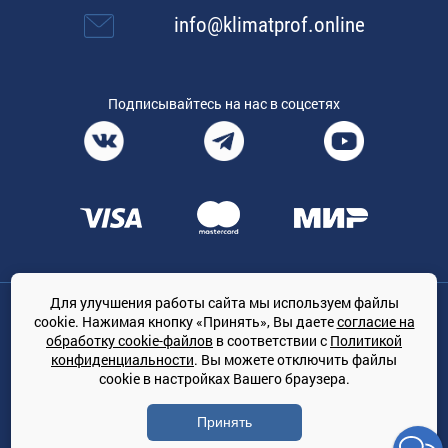
info@klimatprof.online
Подписывайтесь на нас в соцсетях
Для улучшения работы сайта мы используем файлы
Общество с ограниченной ответственностью «ТРЕЙДКОН», ОГРН:
cookie. Нажимая кнопку «Принять», Вы даете
согласие на
1167847364079, 197022, г. Санкт-Петербург, проспект Медиков, 7
обработку cookie-файлов
в соответствии с
Политикой
КЛИМАТПРОФ.ONLINE - оптовая продажа кондиционеров и
конфиденциальности
. Вы можете отключить файлы
климатической техники на территории РФ
cookie в настройках Вашего браузера.
© Сайт принадлежит ООО «ТРЕЙДКОН»
Принять
Политика конфиденциальности