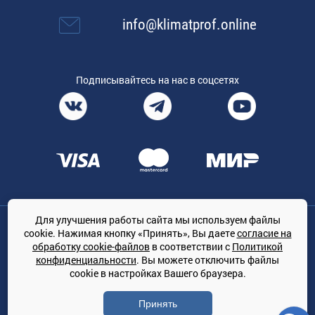
info@klimatprof.online
Подписывайтесь на нас в соцсетях
Для улучшения работы сайта мы используем файлы
Общество с ограниченной ответственностью «ТРЕЙДКОН», ОГРН:
cookie. Нажимая кнопку «Принять», Вы даете
согласие на
1167847364079, 197022, г. Санкт-Петербург, проспект Медиков, 7
обработку cookie-файлов
в соответствии с
Политикой
КЛИМАТПРОФ.ONLINE - оптовая продажа кондиционеров и
конфиденциальности
. Вы можете отключить файлы
климатической техники на территории РФ
cookie в настройках Вашего браузера.
© Сайт принадлежит ООО «ТРЕЙДКОН»
Принять
Политика конфиденциальности