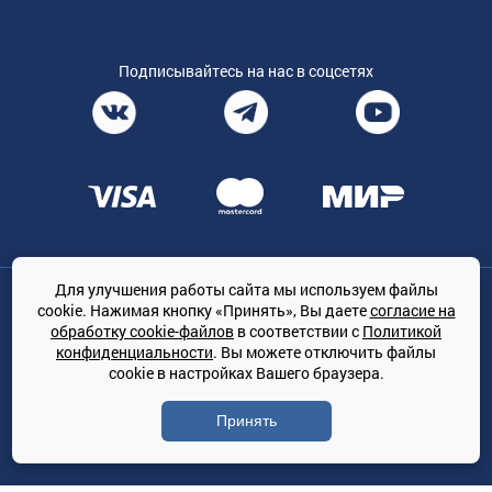
Подписывайтесь на нас в соцсетях
Для улучшения работы сайта мы используем файлы
Общество с ограниченной ответственностью «ТРЕЙДКОН», ОГРН:
cookie. Нажимая кнопку «Принять», Вы даете
согласие на
1167847364079, 197022, г. Санкт-Петербург, проспект Медиков, 7
обработку cookie-файлов
в соответствии с
Политикой
КЛИМАТПРОФ.ONLINE - оптовая продажа кондиционеров и
конфиденциальности
. Вы можете отключить файлы
климатической техники на территории РФ
cookie в настройках Вашего браузера.
© Сайт принадлежит ООО «ТРЕЙДКОН»
Принять
Политика конфиденциальности