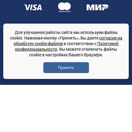
Для улучшения работы сайта мы используем файлы
Общество с ограниченной ответственностью «ТРЕЙДКОН», ОГРН:
cookie. Нажимая кнопку «Принять», Вы даете
согласие на
1167847364079, 197022, г. Санкт-Петербург, проспект Медиков, 7
обработку cookie-файлов
в соответствии с
Политикой
КЛИМАТПРОФ.ONLINE - оптовая продажа кондиционеров и
конфиденциальности
. Вы можете отключить файлы
климатической техники на территории РФ
cookie в настройках Вашего браузера.
© Сайт принадлежит ООО «ТРЕЙДКОН»
Принять
Политика конфиденциальности