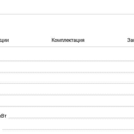
кции
Комплектация
За
кВт