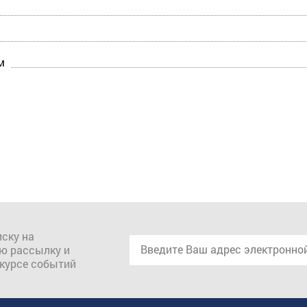
м
ску на
ю рассылку и
 курсе событий