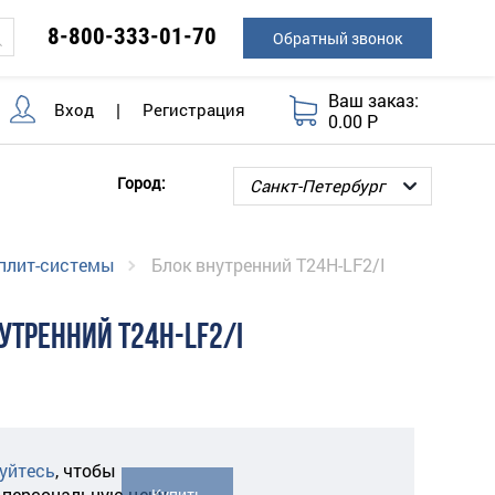
8-800-333-01-70
Обратный звонок
Ваш заказ:
Вход
|
Регистрация
0.00 Р
Город:
плит-системы
Блок внутренний T24H-LF2/I
УТРЕННИЙ T24H-LF2/I
уйтесь
,
чтобы
 персональную цену
Купить