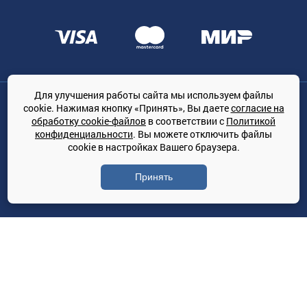
Для улучшения работы сайта мы используем файлы
Общество с ограниченной ответственностью «ТРЕЙДКОН», ОГРН:
cookie. Нажимая кнопку «Принять», Вы даете
согласие на
1167847364079, 197022, г. Санкт-Петербург, проспект Медиков, 7
обработку cookie-файлов
в соответствии с
Политикой
КЛИМАТПРОФ.ONLINE - оптовая продажа кондиционеров и
конфиденциальности
. Вы можете отключить файлы
климатической техники на территории РФ
cookie в настройках Вашего браузера.
© Сайт принадлежит ООО «ТРЕЙДКОН»
Принять
Политика конфиденциальности