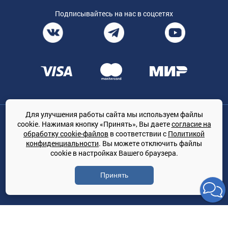
Подписывайтесь на нас в соцсетях
Для улучшения работы сайта мы используем файлы
Общество с ограниченной ответственностью «ТРЕЙДКОН», ОГРН:
cookie. Нажимая кнопку «Принять», Вы даете
согласие на
1167847364079, 197022, г. Санкт-Петербург, проспект Медиков, 7
обработку cookie-файлов
в соответствии с
Политикой
КЛИМАТПРОФ.ONLINE - оптовая продажа кондиционеров и
конфиденциальности
. Вы можете отключить файлы
климатической техники на территории РФ
cookie в настройках Вашего браузера.
© Сайт принадлежит ООО «ТРЕЙДКОН»
Принять
Политика конфиденциальности