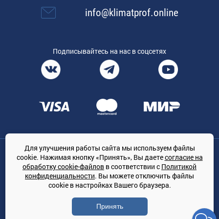
info@klimatprof.online
Подписывайтесь на нас в соцсетях
Для улучшения работы сайта мы используем файлы
Общество с ограниченной ответственностью «ТРЕЙДКОН», ОГРН:
cookie. Нажимая кнопку «Принять», Вы даете
согласие на
1167847364079, 197022, г. Санкт-Петербург, проспект Медиков, 7
обработку cookie-файлов
в соответствии с
Политикой
КЛИМАТПРОФ.ONLINE - оптовая продажа кондиционеров и
конфиденциальности
. Вы можете отключить файлы
климатической техники на территории РФ
cookie в настройках Вашего браузера.
© Сайт принадлежит ООО «ТРЕЙДКОН»
Принять
Политика конфиденциальности